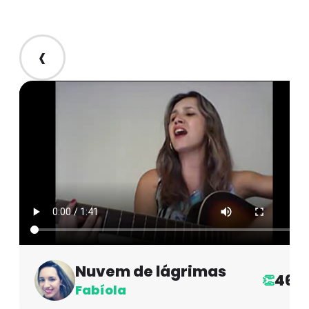
‹
Nuvem de lágrimas
46
👏
Fabíola