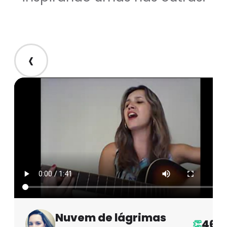
‹
Nuvem de lágrimas
46
👏