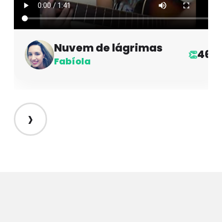
Nuvem de lágrimas
46
👏
Fabíola
›