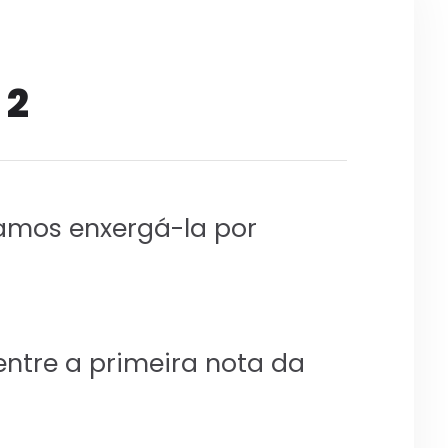
 2
amos enxergá-la por
ntre a primeira nota da