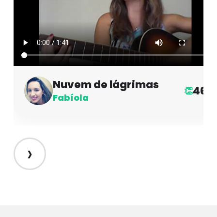
Nuvem de lágrimas
46
👏
Fabíola
›