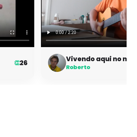
Vivendo aqui no ma
26
👏
Roberto