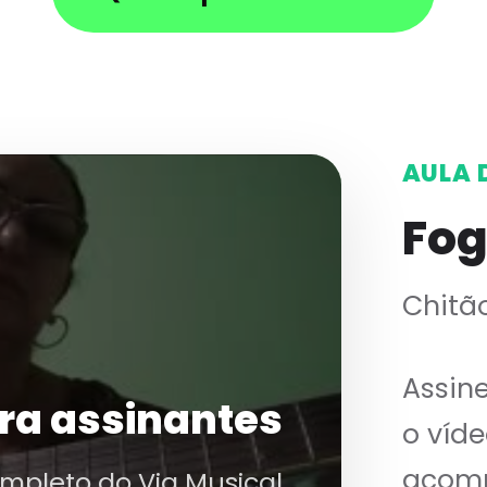
AULA 
Fog
Chitã
Assin
ra assinantes
o víde
acomp
ompleto do Via Musical.