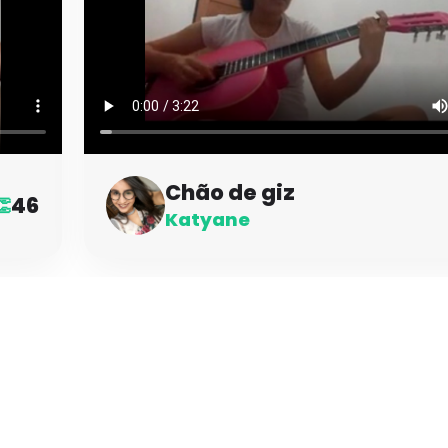
Chão de giz
46
👏
Katyane