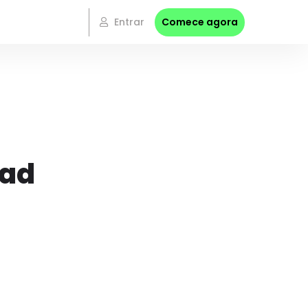
Entrar
Comece agora
oad