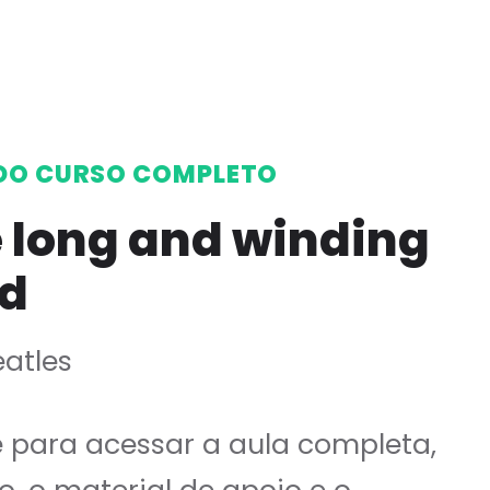
DO CURSO COMPLETO
 long and winding
d
eatles
e para acessar a aula completa,