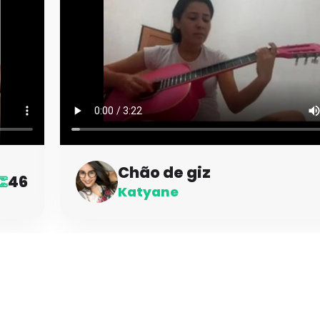
Chão de giz
46
👏
Katyane