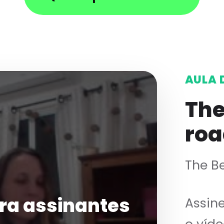
AULA 
The
roa
The B
ra assinantes
Assin