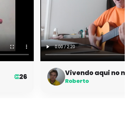
Vivendo aqui no ma
26
👏
Roberto