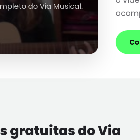
o víde
ompleto do Via Musical.
acomp
Co
 gratuitas do Via