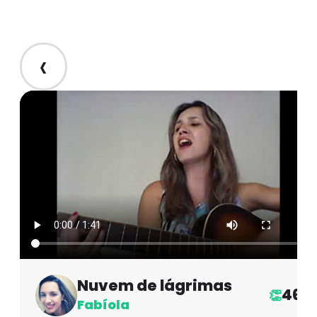
‹
Nuvem de lágrimas
46
👏
Fabíola