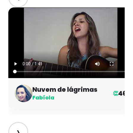
Nuvem de lágrimas
46
👏
Fabíola
›