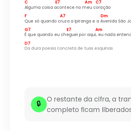
C                              E7                           Am    C7
Alguma coisa acontece no meu coração
F                                    A7                                      Dm
Que só quando cruza a Ipiranga e a Avenida São J
G7                                       E7                          Am
É que quando eu cheguei por aqui, eu nada entend
D7
Da dura poesia concreta de tuas esquinas
O restante da cifra, a tra
🔒
completo ficam liberados