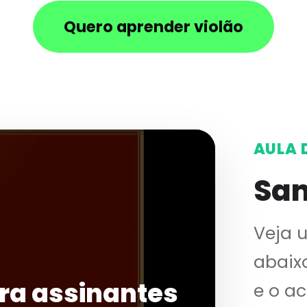
Quero aprender violão
AULA 
Sa
Veja 
abaix
ra assinantes
e o a