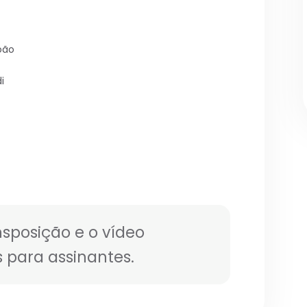
oão
i
nsposição e o vídeo
 para assinantes.