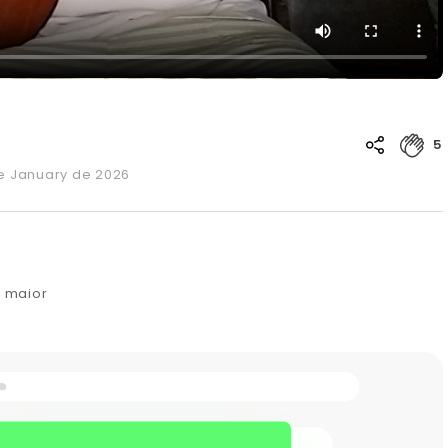
5
de January de 2026
é maior