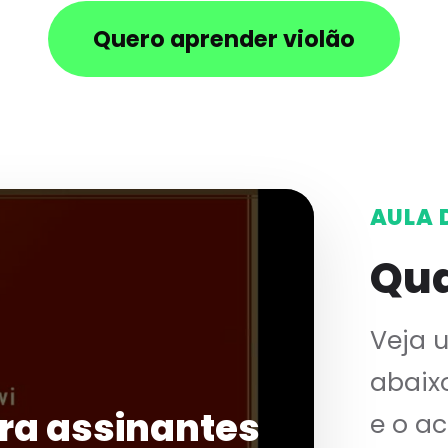
Quero aprender violão
AULA 
Qua
Veja 
abaix
ra assinantes
e o a