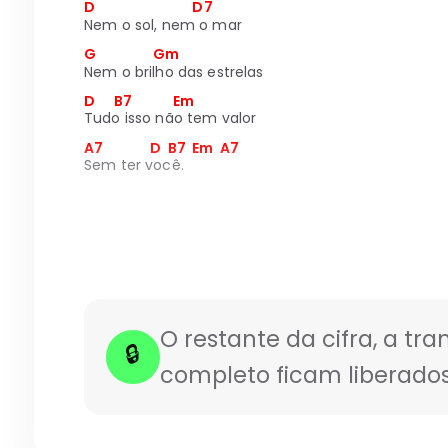
D                               D7
Nem o sol, nem o mar
G                  Gm
Nem o brilho das estrelas
D      B7             Em
Tudo isso não tem valor
A7               D  B7  Em  A7
Sem ter você.
O restante da cifra, a tra
🔒
completo ficam liberados