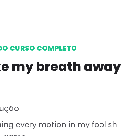
DO CURSO COMPLETO
e my breath away
dução
ing every motion in my foolish