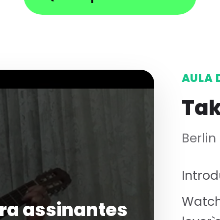
AULA 
Tak
Berlin
Intro
Watch
ra assinantes