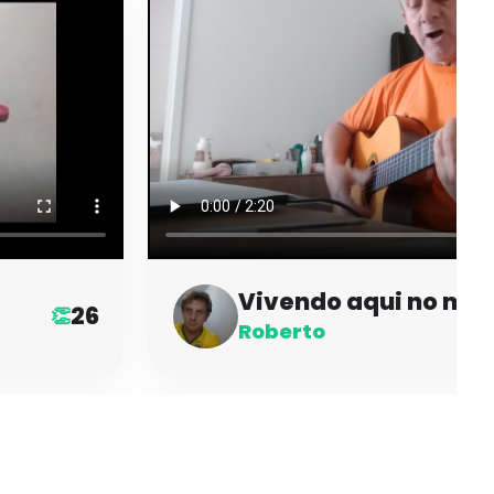
Vivendo aqui no ma
26
👏
Roberto