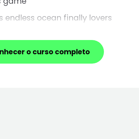
`s game
s endless ocean finally lovers
no shame
ng and returning to some secret
nhecer o curso completo
inside