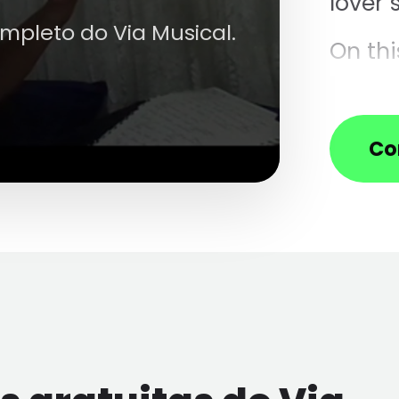
lover
ompleto do Via Musical.
On thi
know 
Turni
Co
place 