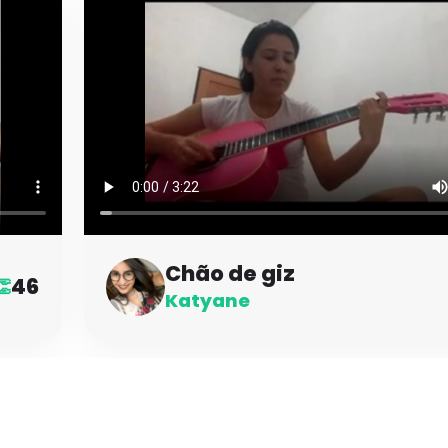
Chão de giz
46
👏
Katyane