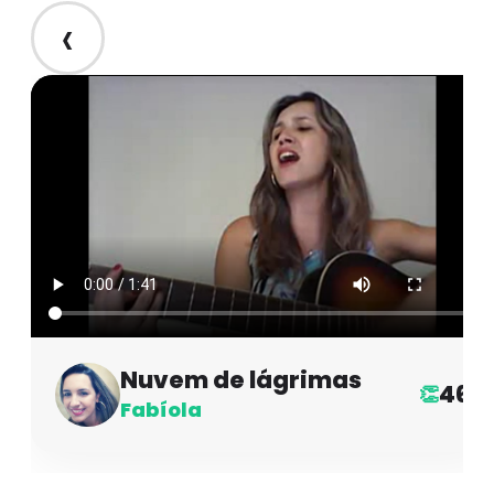
‹
Nuvem de lágrimas
46
👏
Fabíola