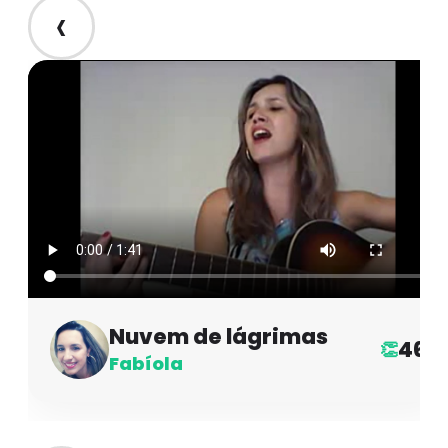
‹
Nuvem de lágrimas
46
👏
Fabíola