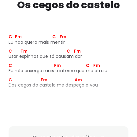
Os cegos do castelo
C   Fm                                C    Fm
Eu não quero mais mentir
C         Fm                                         C    Fm
Usar espinhos que só causam dor
C                                            Fm                          C    Fm
Eu não enxergo mais o inferno que me atraiu
C                              Fm                            Am
Dos cegos do castelo me despeço e vou