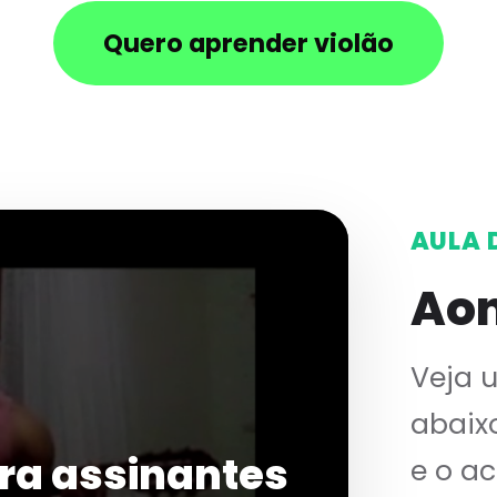
Quero aprender violão
AULA 
Aon
Veja 
abaix
ra assinantes
e o a