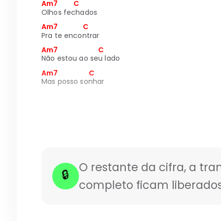
Am7          C
Olhos fechados
Am7                C
Pra te encontrar
Am7                          C
Não estou ao seu lado
Am7                    C
Mas posso sonhar
O restante da cifra, a tra
🔒
completo ficam liberados