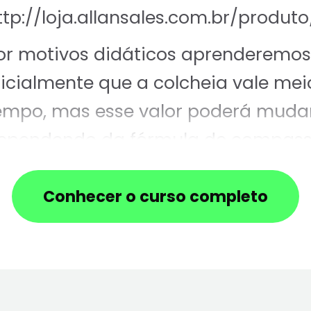
ttp://loja.allansales.com.br/produto
or motivos didáticos aprenderemos
nicialmente que a colcheia vale mei
empo, mas esse valor poderá muda
ependendo da fórmula de compas
veremos esse assunto mais adiante
o curso).
Conhecer o curso completo
uando uma colcheia aparece
ozinha ela é escrita dessa forma:
uando temos mais de uma colchei