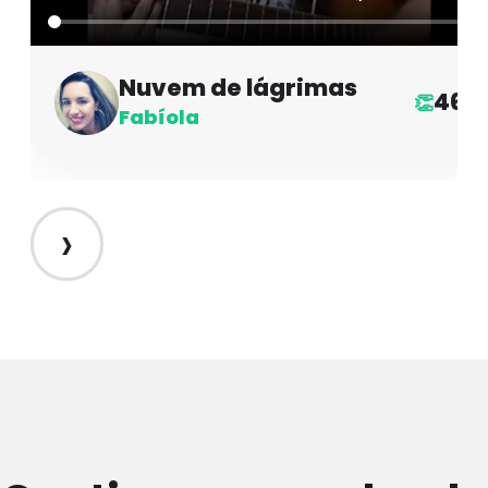
Nuvem de lágrimas
46
👏
Fabíola
›