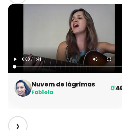
Nuvem de lágrimas
46
👏
Fabíola
›