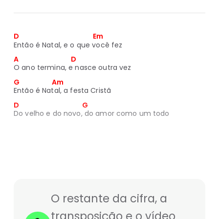
D                                                Em
Então é Natal, e o que você fez
A                                  D
O ano termina, e nasce outra vez
G                     Am
Então é Natal, a festa Cristã
D                                         G
Do velho e do novo, do amor como um todo
O restante da cifra, a
transposição e o vídeo