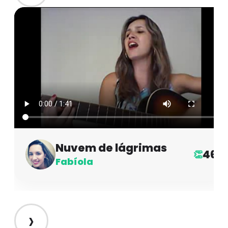
Nuvem de lágrimas
46
👏
Fabíola
›