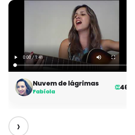
Nuvem de lágrimas
46
👏
Fabíola
›