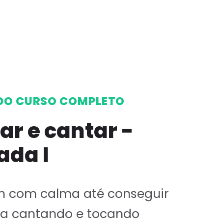
DO CURSO COMPLETO
ar e cantar -
ada I
 com calma até conseguir
za cantando e tocando