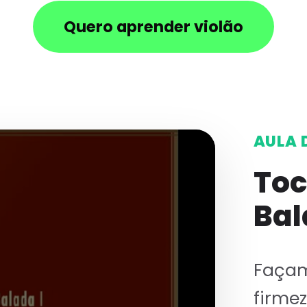
Quero aprender violão
AULA 
Toc
Bal
Façam
firme