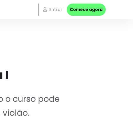
Entrar
Comece agora
 I
o o curso pode
violão.