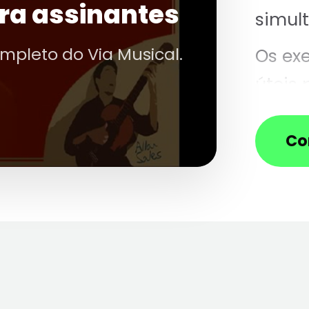
ra assinantes
simul
ompleto do Via Musical.
Os exe
úteis 
indep
direita
Co
Façam
firme
simul