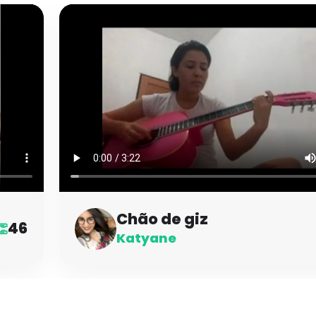
Chão de giz
46
👏
Katyane