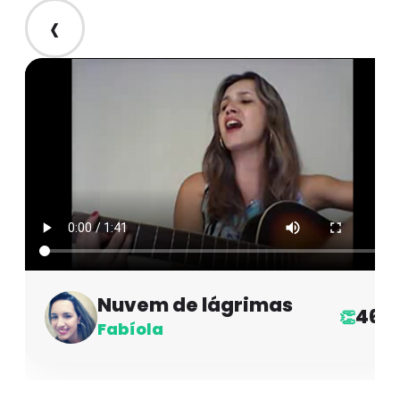
‹
Nuvem de lágrimas
46
👏
Fabíola