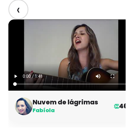
‹
Nuvem de lágrimas
46
👏
Fabíola