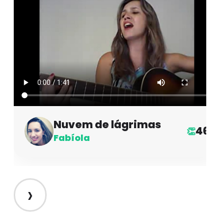
Nuvem de lágrimas
46
👏
Fabíola
›