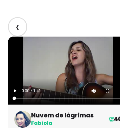
‹
Nuvem de lágrimas
46
👏
Fabíola