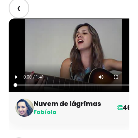
‹
Nuvem de lágrimas
46
👏
Fabíola