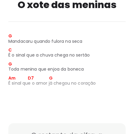
O xote das meninas
G
Mandacaru quando fulora na seca
C
É o sinal que a chuva chega no sertão
G
Toda menina que enjoa da boneca
Am             D7                G
É sinal que o amor já chegou no coração