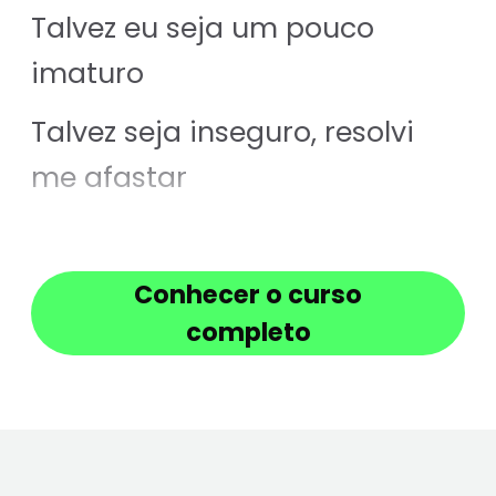
Talvez eu seja um pouco
imaturo
Talvez seja inseguro, resolvi
me afastar
Eu não sei me fazer indiferente
Conhecer o curso
E nem sou como essa gente
completo
que consegue disfarçar