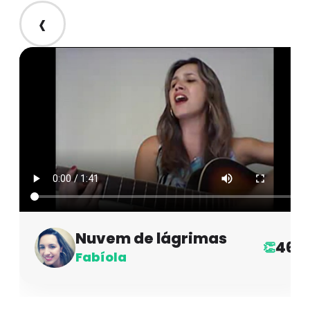
‹
Nuvem de lágrimas
46
👏
Fabíola