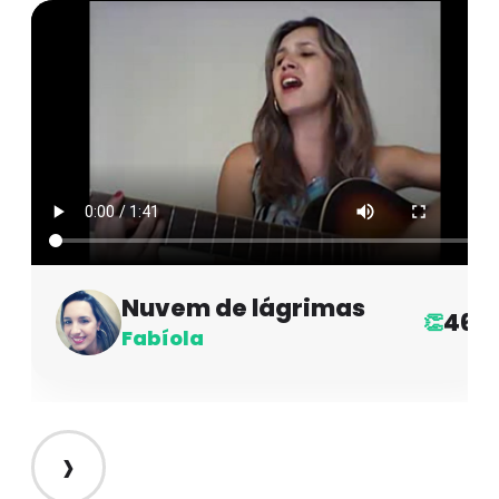
Nuvem de lágrimas
46
👏
Fabíola
›