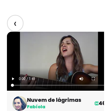
‹
Nuvem de lágrimas
46
👏
Fabíola