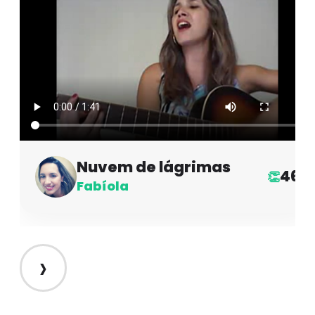
Nuvem de lágrimas
46
👏
Fabíola
›