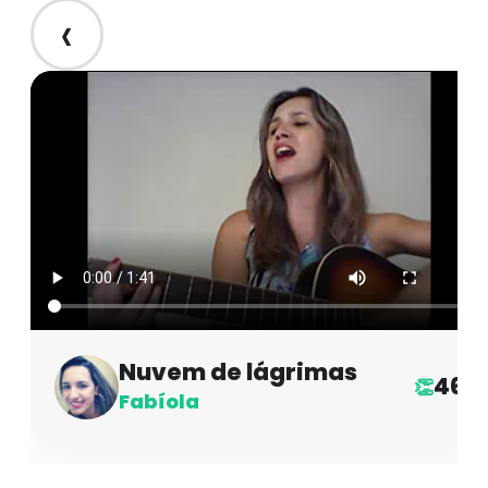
‹
Nuvem de lágrimas
46
👏
Fabíola