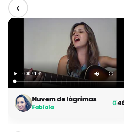
‹
Nuvem de lágrimas
46
👏
Fabíola