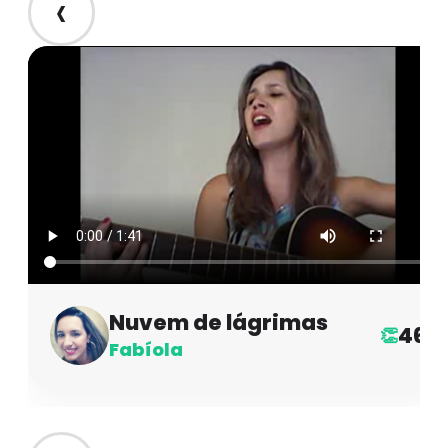
‹
Nuvem de lágrimas
46
👏
Fabíola