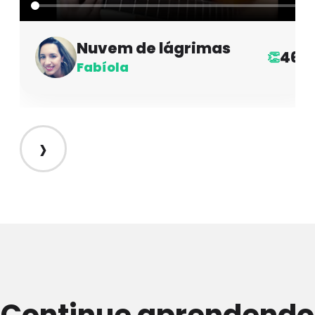
Nuvem de lágrimas
46
👏
Fabíola
›
Continue aprendendo