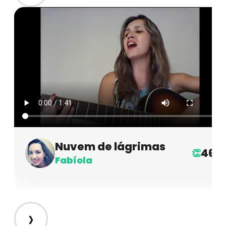
Nuvem de lágrimas
46
👏
Fabíola
›