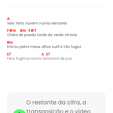
A
Veio feito nuvem numa ventania
F#m     Bm   F#7
Cheia de paixão tarde de verão chovia
Bm
Entrou pelos meus olhos sutil e tão fugaz
E7                                      A   E7
Fera fugitiva numa tentativa de paz
O restante da cifra, a
transposição e o vídeo