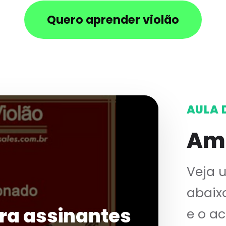
Quero aprender violão
AULA 
Am
Veja 
abaix
ra assinantes
e o a