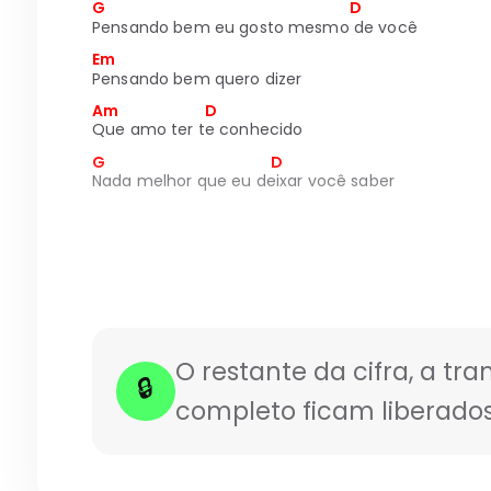
G                                                                       D
Pensando bem eu gosto mesmo de você
Em
Pensando bem quero dizer
Am                         D
Que amo ter te conhecido
G                                                D
Nada melhor que eu deixar você saber
O restante da cifra, a tra
🔒
completo ficam liberados