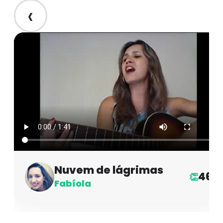
‹
Nuvem de lágrimas
46
👏
Fabíola