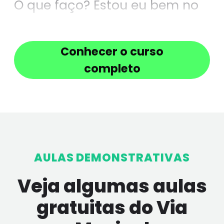
O que faço? Estou eu bem no
meu canto
Conhecer o curso
Futuro levado meu roubado
completo
AULAS DEMONSTRATIVAS
Veja algumas aulas
gratuitas do Via