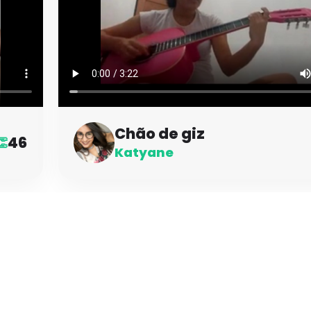
Chão de giz
46
👏
Katyane