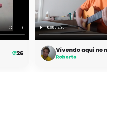
Vivendo aqui no ma
26
👏
Roberto