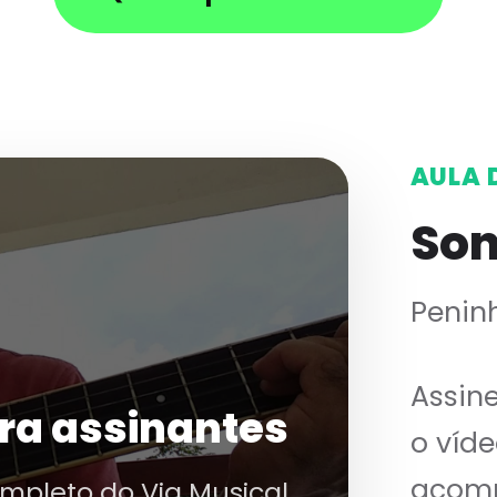
AULA 
So
Penin
Assin
ra assinantes
o víde
acomp
ompleto do Via Musical.