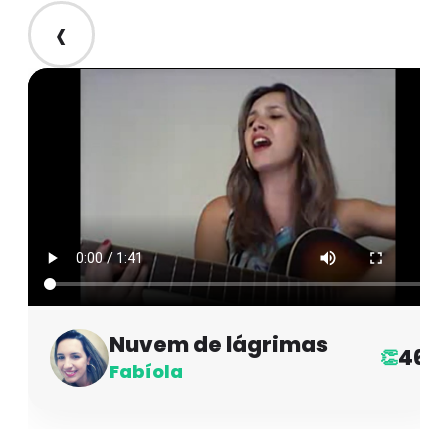
‹
Nuvem de lágrimas
46
👏
Fabíola