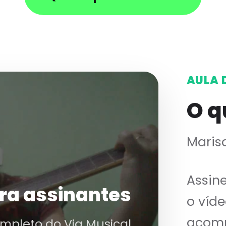
AULA 
O q
Maris
Assin
ra assinantes
o víde
acomp
ompleto do Via Musical.