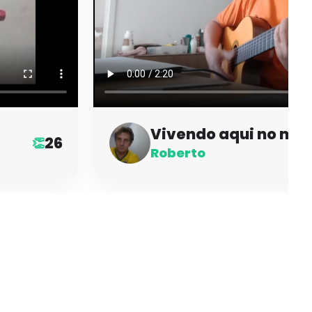
Vivendo aqui no ma
26
👏
Roberto