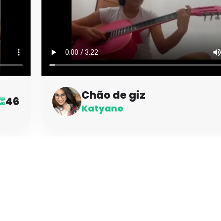
Chão de giz
46
👏
Katyane