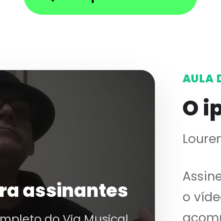
AULA 
O i
Louren
Assin
ra assinantes
o víde
acomp
ompleto do Via Musical.