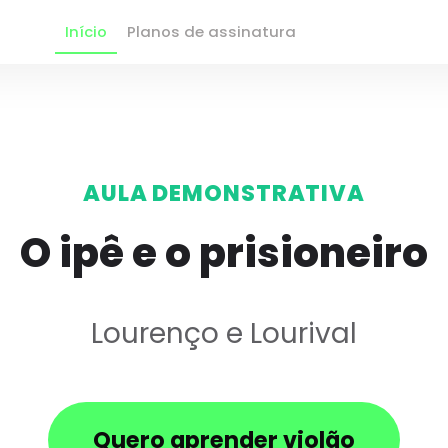
Início
Planos de assinatura
AULA DEMONSTRATIVA
O ipê e o prisioneiro
Lourenço e Lourival
Quero aprender violão