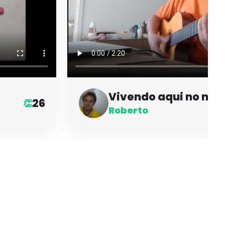
Vivendo aqui no ma
26
👏
Roberto