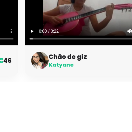
Chão de giz
46
👏
Katyane