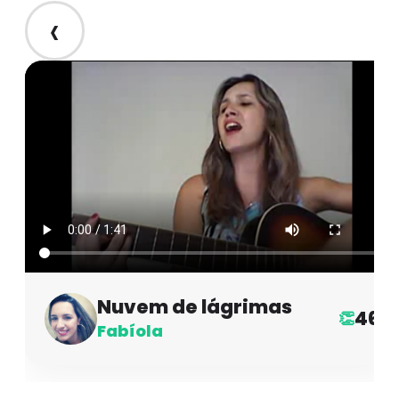
‹
Nuvem de lágrimas
46
👏
Fabíola