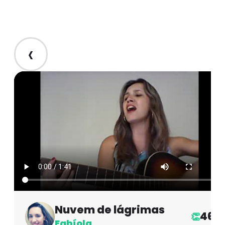
‹
Nuvem de lágrimas
46
👏
Fabíola