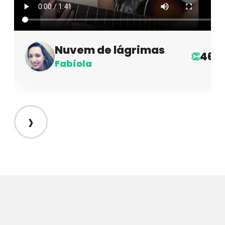
Nuvem de lágrimas
46
👏
Fabíola
›