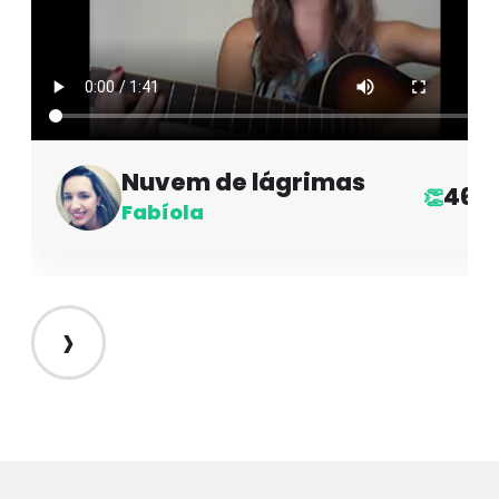
Nuvem de lágrimas
46
👏
Fabíola
›