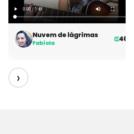
Nuvem de lágrimas
46
👏
Fabíola
›