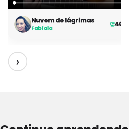
Nuvem de lágrimas
46
👏
Fabíola
›