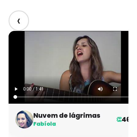
‹
Nuvem de lágrimas
46
👏
Fabíola