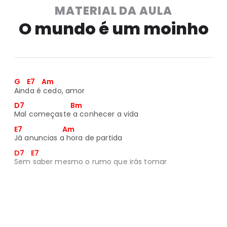
MATERIAL DA AULA
O mundo é um moinho
G    E7    Am
Ainda é cedo, amor
D7                             Bm
Mal começaste a conhecer a vida
E7                         Am
Já anuncias a hora de partida
D7    E7
Sem saber mesmo o rumo que irás tomar